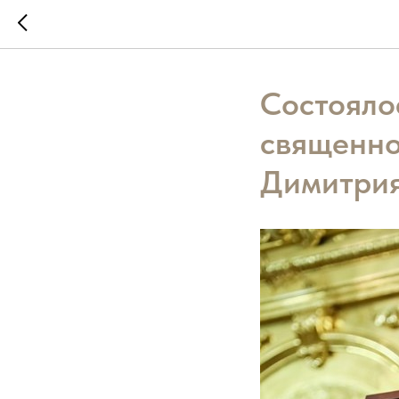
Состояло
священно
Димитри