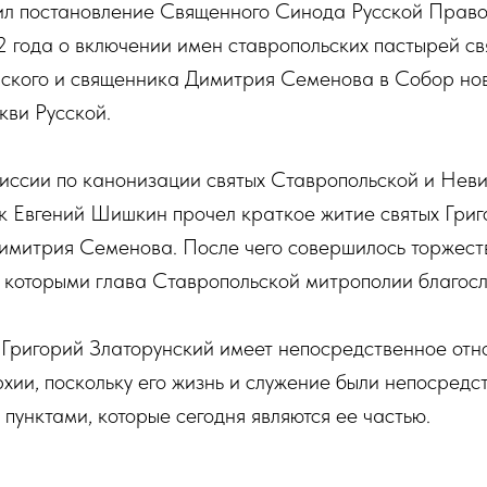
ил постановление Священного Синода Русской Прав
2 года о включении имен ставропольских пастырей с
нского и священника Димитрия Семенова в Собор но
кви Русской.
иссии по канонизации святых Ставропольской и Нев
к Евгений Шишкин прочел краткое житие святых Григ
Димитрия Семенова. После чего совершилось торжест
, которыми глава Ставропольской митрополии благос
Григорий Златорунский имеет непосредственное отн
ии, поскольку его жизнь и служение были непосредс
пунктами, которые сегодня являются ее частью.