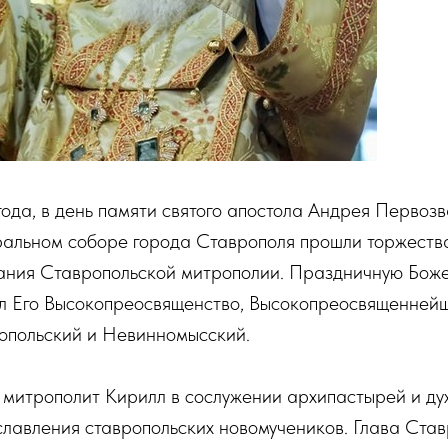
ода, в день памяти святого апостола Андрея Первозв
альном соборе города Ставрополя прошли торжеств
ания Ставропольской митрополии. Праздничную Бож
ил Его Высокопреосвященство, Высокопреосвященней
опольский и Невинномысский.
 митрополит Кирилл в сослужении архипастырей и ду
лавления ставропольских новомучеников. Глава Ста