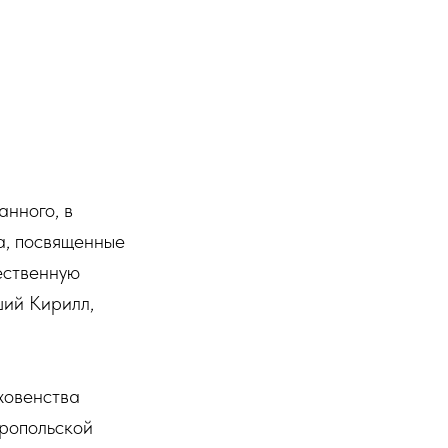
анного, в
а, посвященные
ественную
ший Кирилл,
ховенства
вропольской