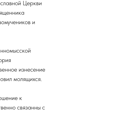
ославной Церкви
вященника
вомучеников и
инномысской
ория
венное изнесение
ловил молящихся.
ошение к
твенно связанны с