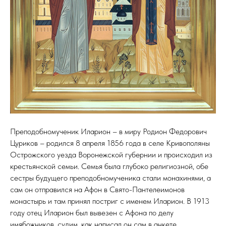
Преподобномученик Иларион – в миру Родион Федорович
Цуриков – родился 8 апреля 1856 года в селе Кривополяны
Острожского уезда Воронежской губернии и происходил из
крестьянской семьи. Семья была глубоко религиозной, обе
сестры будущего преподобномученика стали монахинями, а
сам он отправился на Афон в Свято-Пантелеимонов
монастырь и там принял постриг с именем Иларион. В 1913
году отец Иларион был вывезен с Афона по делу
имябожников, судим, как написал он сам в анкете,