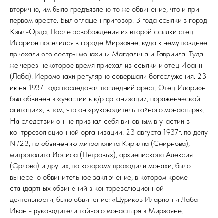
вторично, им было предъявлено то же обвинение, что и при
первом аресте. Был оглашен приговор: 3 года ссылки в город
Кзыл-Орда. После освобождения из второй ссылки отец
Иларион поселился в городе Мирзояне, куда к нему позднее
приехали его сестры монахини Магдалина и Гавриила. Туда
же через некоторое время приехал из ссылки и отец Иоанн
(Лаба). Иеромонахи регулярно совершали богослужения. 23
июня 1937 года последовал последний арест. Отец Иларион
был обвинен в «участии в к/р организации, пораженческой
агитации», в том, что он «руководитель тайного монастыря».
На следствии он не признал себя виновным в участии в
контрреволюционной организации. 23 августа 1937г. по делу
N723, по обвинению митрополита Кирилла (Смирнова),
митрополита Иосифа (Петровых), архиепископа Алексия
(Орлова) и других, по которому проходили монахи, было
вынесено обвинительное заключение, в котором кроме
стандартных обвинений в контрреволюционной
деятельности, было обвинение: «Цуриков Иларион и Лаба
Иван - руководители тайного монастыря в Мирзояне,